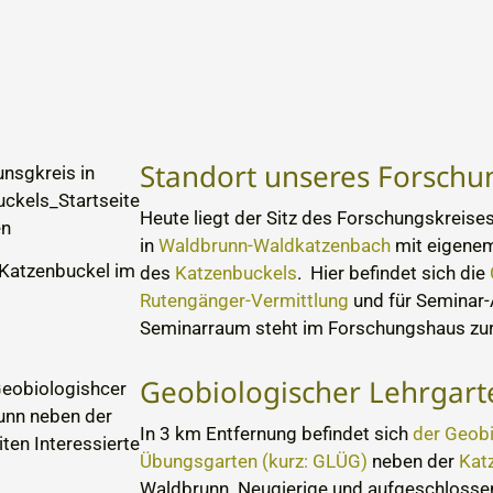
Standort unseres Forsch
Heute liegt der Sitz des Forschungskreise
in
Waldbrunn-Waldkatzenbach
mit eigene
 Katzenbuckel im
des
Katzenbuckels
. Hier befindet sich die
Rutengänger-Vermittlung
und für Seminar
Seminarraum steht im Forschungshaus zur
Geobiologischer Lehrgart
In 3 km Entfernung befindet sich
der Geobi
Übungsgarten (kurz: GLÜG)
neben der
Kat
Waldbrunn. Neugierige und aufgeschloss