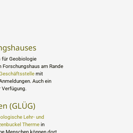
ungshauses
s für Geobiologie
m Forschungshaus am Rande
Geschäftsstelle
mit
-Anmeldungen. Auch ein
 Verfügung.
en (GLÜG)
ologische Lehr- und
zenbuckel Therme
in
ene Menschen können dort