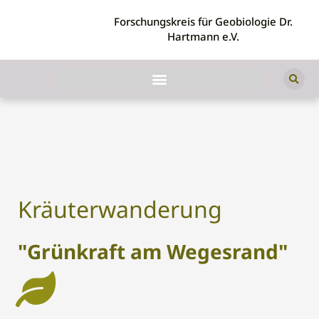
Forschungskreis für Geobiologie Dr.
Hartmann e.V.
Grünkraft am Wegesrand
Naturspaziergang mit anschliessender Zubereitung eines
Kräuterwanderung
"Natursnacks"
"Grünkraft am Wegesrand"